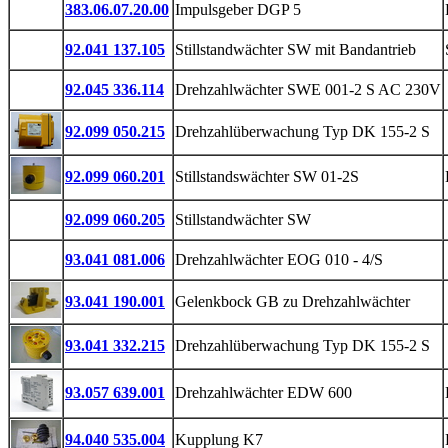
383.06.07.20.00
Impulsgeber DGP 5
92.041 137.105
Stillstandwächter SW mit Bandantrieb
92.045 336.114
Drehzahlwächter SWE 001-2 S AC 230V
92.099 050.215
Drehzahlüberwachung Typ DK 155-2 S
92.099 060.201
Stillstandswächter SW 01-2S
92.099 060.205
Stillstandwächter SW
93.041 081.006
Drehzahlwächter EOG 010 - 4/S
93.041 190.001
Gelenkbock GB zu Drehzahlwächter
93.041 332.215
Drehzahlüberwachung Typ DK 155-2 S
93.057 639.001
Drehzahlwächter EDW 600
94.040 535.004
Kupplung K7